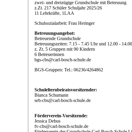
zwei- und dreizügige Grundschule mit Betreuung
z.Zt. 217 Schüler Schuljahr 2025/26
11 Lehrkräfte, 1LAA
Schulsozialarbeit: Frau Heringer
Betreuungsangebot:
Betreuende Grundschule
Betreuungszeiten: 7.15 - 7.45 Uhr und 12.00 - 14.0
z. Zt. 5 Gruppen mit 90 Kindern
6 Betreuerinnen
bgs-cbs@carl-bosch-schule.de
BGS-Gruppen: Tel.: 06236/4264862
Schulelternbeiratsvorsitzender:
Bianca Schumann
seb-cbs@carl-bosch-schule.de
Förderverein-Vorsitzende:
Jessica Debus
fv-cbs@carl-bosch-schule.de
Förderverein der Grundschule Carl-Bosch-Schule L