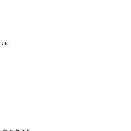
0 Uhr
imburgerhof e.V.